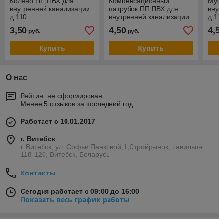
Колено ПП,ПВХ для
Компенсационный
Му
внутренней канализации
патрубок ПП,ПВХ для
вну
д.110
внутренней канализации
д.1
д.110
3,50
4,50
4,
руб.
руб.
Купить
Купить
О нас
Рейтинг не сформирован
Менее 5 отзывов за последний год
Работает с 10.01.2017
г. Витебск
г. Витебск, ул. Софьи Панковой,1,Стройрынок, павильон
118-120, Витебск, Беларусь
Контакты
Сегодня работает с 09:00 до 16:00
Показать весь график работы